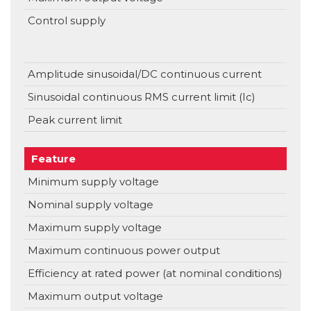
Control supply
V
Amplitude sinusoidal/DC continuous current
Sinusoidal continuous RMS current limit (Ic)
Peak current limit
Feature
Uni
Minimum supply voltage
V
Nominal supply voltage
V
Maximum supply voltage
V
Maximum continuous power output
Efficiency at rated power (at nominal conditions)
Maximum output voltage