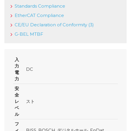
Standards Compliance
EtherCAT Compliance
CE/EU Declaration of Conformity (3)
G-BEL MTBF
入
力
DC
電
力
安
全
レ
スト
ベ
ル
フ
ィ
BISS, BOSCH, デジタルホール, EnDat