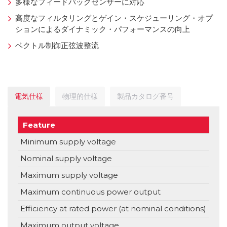
多様なフィードバックセンサーに対応
高度なフィルタリングとゲイン・スケジューリング・オプ
ションによるダイナミック・パフォーマンスの向上
ベクトル制御正弦波整流
電気仕様
物理的仕様
製品カタログ番号
Feature
Uni
Minimum supply voltage
V
Nominal supply voltage
V
Maximum supply voltage
V
Maximum continuous power output
Efficiency at rated power (at nominal conditions)
Maximum output voltage