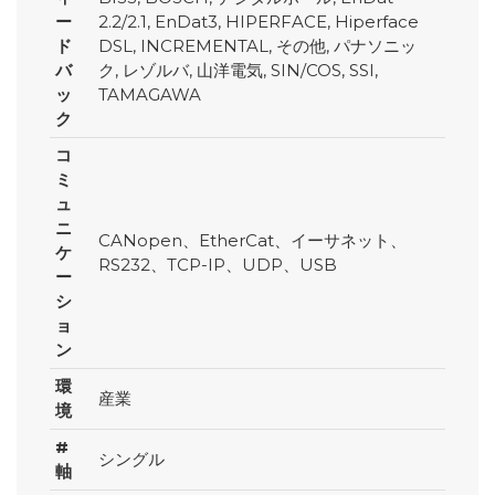
ー
2.2/2.1, EnDat3, HIPERFACE, Hiperface
ド
DSL, INCREMENTAL, その他, パナソニッ
バ
ク, レゾルバ, 山洋電気, SIN/COS, SSI,
ッ
TAMAGAWA
ク
コ
ミ
ュ
ニ
CANopen、EtherCat、イーサネット、
ケ
RS232、TCP-IP、UDP、USB
ー
シ
ョ
ン
環
産業
境
#
シングル
軸