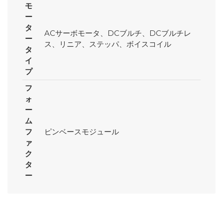
モ
ー
タ
ACサーボモータ、DCブルチ、DCブルチレ
ー
ス、リニア、ステッパ、ボイスコイル
タ
イ
プ
フ
ォ
ー
ム
フ
ピンベースモジュール
ァ
ク
タ
ー