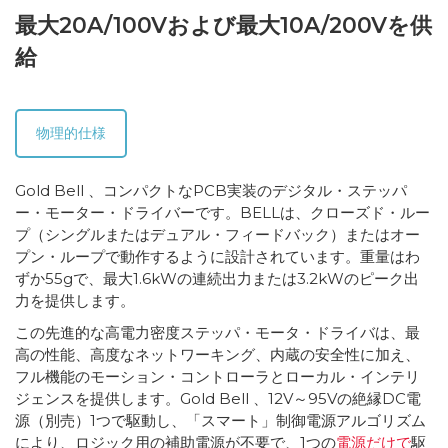
最大20A/100Vおよび最大10A/200Vを供
給
物理的仕様
Gold Bell 、コンパクトなPCB実装のデジタル・ステッパ
ー・モーター・ドライバーです。BELLは、クローズド・ルー
プ（シングルまたはデュアル・フィードバック）またはオー
プン・ループで動作するように設計されています。重量はわ
ずか55gで、最大1.6kWの連続出力または3.2kWのピーク出
力を提供します。
この先進的な高電力密度ステッパ・モータ・ドライバは、最
高の性能、高度なネットワーキング、内蔵の安全性に加え、
フル機能のモーション・コントローラとローカル・インテリ
ジェンスを提供します。Gold Bell 、12V～95Vの絶縁DC電
源（別売）1つで駆動し、「スマート」制御電源アルゴリズム
により、ロジック用の補助電源が不要で、1つの
電源だけで
駆