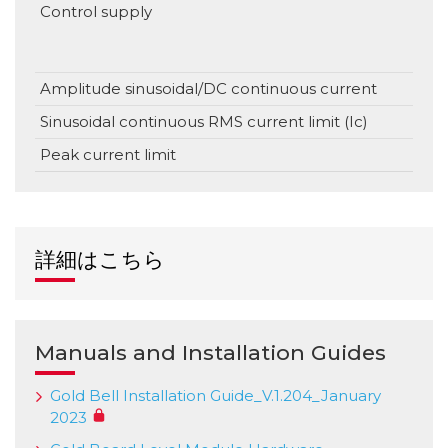
Control supply
V
Amplitude sinusoidal/DC continuous current
Sinusoidal continuous RMS current limit (Ic)
Peak current limit
詳細はこちら
Manuals and Installation Guides
Gold Bell Installation Guide_V.1.204_January
2023