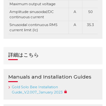
Maximum output voltage
Amplitude sinusoidal/DC
A
50
continuous current
Sinusoidal continuous RMS
A
35.3
current limit (Ic)
詳細はこちら
Manuals and Installation Guides
Gold Solo Bee Installation
Guide_V.2.007_January 2023