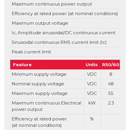
Maximum continuous power output
Efficiency at rated power (at nominal conditions)
Maximum output voltage
Ic, Amplitude sinusoidal/DC continuous current
Sinusoidal continuous RMS current limit (Ic)
Peak current limit
Feature
Units
R50/60
R8
Minimum supply voltage
VDC
8
Nominal supply voltage
VDC
48
Maximum supply voltage
VDC
55
Maximum continuous Electrical
kW
2.3
power output
Efficiency at rated power
%
(at nominal conditions)