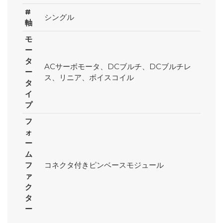
#
シングル
軸
モ
ー
タ
ACサーボモータ、DCブルチ、DCブルチレ
ー
ス、リニア、ボイスコイル
タ
イ
プ
フ
ォ
ー
ム
フ
コネクタ付きピンベースモジュール
ァ
ク
タ
ー