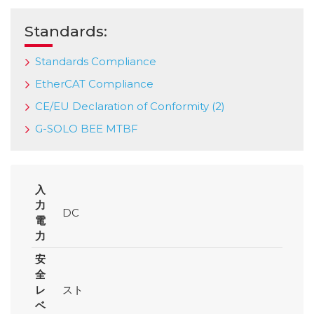
Standards:
Standards Compliance
EtherCAT Compliance
CE/EU Declaration of Conformity (2)
G-SOLO BEE MTBF
入
力
DC
電
力
安
全
レ
スト
ベ