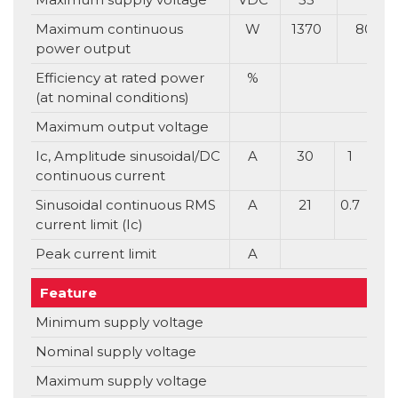
Maximum continuous
W
1370
80
power output
Efficiency at rated power
%
(at nominal conditions)
Maximum output voltage
Up
Ic, Amplitude sinusoidal/DC
A
30
1
continuous current
Sinusoidal continuous RMS
A
21
0.7
current limit (Ic)
Peak current limit
A
Feature
Uni
Minimum supply voltage
V
Nominal supply voltage
V
Maximum supply voltage
V