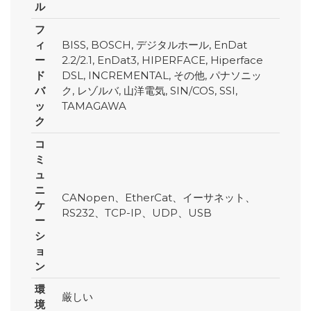
ル
フ
ィ
BISS, BOSCH, デジタルホール, EnDat
ー
2.2/2.1, EnDat3, HIPERFACE, Hiperface
ド
DSL, INCREMENTAL, その他, パナソニッ
バ
ク, レゾルバ, 山洋電気, SIN/COS, SSI,
ッ
TAMAGAWA
ク
コ
ミ
ュ
ニ
CANopen、EtherCat、イーサネット、
ケ
RS232、TCP-IP、UDP、USB
ー
シ
ョ
ン
環
厳しい
境