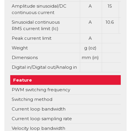
Amplitude sinusoidal/DC
A
15
20
continuous current
Sinusoidal continuous
A
10.6
14.1
RMS current limit (Ic)
Peak current limit
A
Weight
g (oz)
Dimensions
mm (in)
Digital in/Digital out/Analog in
Feature
PWM switching frequency
Switching method
Current loop bandwidth
Current loop sampling rate
Velocity loop bandwidth