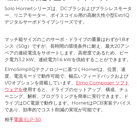
Solo Hornetシリーズは、DCブラシおよびブラシレスモータ
ー、リニアモーター、ボイスコイル用の高耐久性小型ExtrIQ
デジタルサーボドライブシリーズです。
マッチ箱サイズのこのサーボ・ドライブの重量はわずか1.8オ
ンス（50g）ですが、長時間の環境条件に耐え、最大20アン
ペアの連続電流をサポートします。高密度であるため、ピー
ク電力3.2 kW、連続電力1.6 kWを供給することができます。
ElmoSimplIQテクノロジーに基づくHornetは、位置、速
度、電流モードで動作可能で、幅広いフィードバックおよび
I/Oオプションを搭載しています。
Elmo Composer ソフト
ウェアを
使用すると、ドライブのセットアップ、構成、チュ
ーニング、解析、プログラミングを簡単に実行できます。ド
ライブはDC電源で動作します。HornetはPCB実装デバイス
であり、効率的でコスト削減の実現が可能です。
相手
電源 ELP-30
.