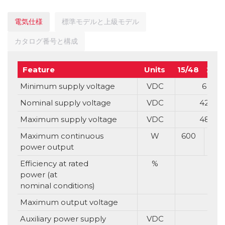
電気仕様
標準モデルと上級モデル
カタログ番号と構成
Feature
Units
15/48
20/
Minimum supply voltage
VDC
6
Nominal supply voltage
VDC
42
Maximum supply voltage
VDC
48
Maximum continuous
W
600
80
power output
Efficiency at rated
%
power (at
nominal conditions)
Maximum output voltage
Auxiliary power supply
VDC