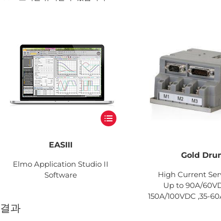
EASIII
Gold Dr
Elmo Application Studio II
High Current Ser
Software
Up to 90A/60VD
150A/100VDC ,35-6
결과