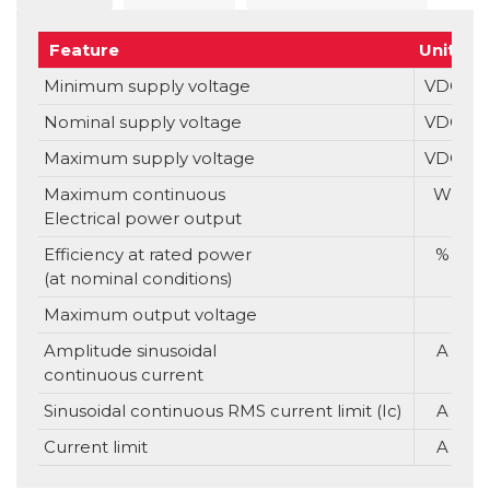
Feature
Units
Minimum supply voltage
VDC
Nominal supply voltage
VDC
Maximum supply voltage
VDC
Maximum continuous
W
Electrical power output
Efficiency at rated power
%
(at nominal conditions)
Maximum output voltage
Amplitude sinusoidal
A
continuous current
Sinusoidal continuous RMS current limit (Ic)
A
Current limit
A