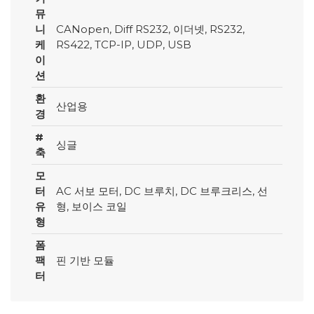
뮤
니
CANopen, Diff RS232, 이더넷, RS232,
케
RS422, TCP-IP, UDP, USB
이
션
환
산업용
경
#
싱글
축
모
터
AC 서보 모터, DC 브루치, DC 브루크리스, 선
유
형, 보이스 코일
형
폼
팩
핀 기반 모듈
터