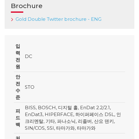
Brochure
Gold Double Twitter brochure - ENG
입
력
DC
전
원
안
전
STO
수
준
BISS, BOSCH, 디지털 홀, EnDat 2.2/2.1,
피
EnDat3, HIPERFACE, 하이퍼페이스 DSL, 인
드
크리멘탈, 기타, 파나소닉, 리졸버, 산요 덴키,
백
SIN/COS, SSI, 타마가와, 타마가와
커