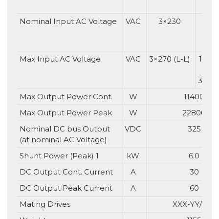
1
Nominal Input AC Voltage
VAC
3×230
1x
3×
Max Input AC Voltage
VAC
3×270 (L-L)
1×270
3×270
Max Output Power Cont.
W
11400
Max Output Power Peak
W
22800
Nominal DC bus Output
VDC
325
(at nominal AC Voltage)
Shunt Power (Peak) 1
kW
6.0
DC Output Cont. Current
A
30
DC Output Peak Current
A
60
Mating Drives
XXX-YY/400