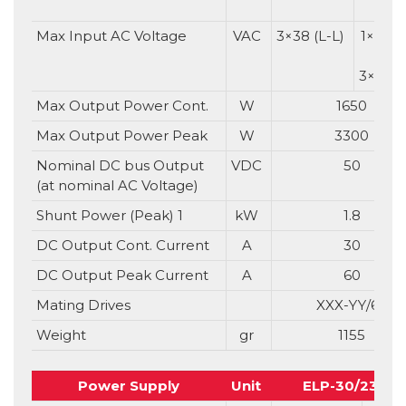
3×3
Max Input AC Voltage
VAC
3×38 (L-L)
1×38 (L
3×38 (
Max Output Power Cont.
W
1650
Max Output Power Peak
W
3300
Nominal DC bus Output
VDC
50
(at nominal AC Voltage)
Shunt Power (Peak) 1
kW
1.8
DC Output Cont. Current
A
30
DC Output Peak Current
A
60
Mating Drives
XXX-YY/60
Weight
gr
1155
Power Supply
Unit
ELP-30/230V