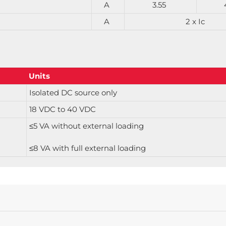
A
3.55
A
2 x Ic
Units
Isolated DC source only
18 VDC to 40 VDC
≤5 VA without external loading
≤8 VA with full external loading