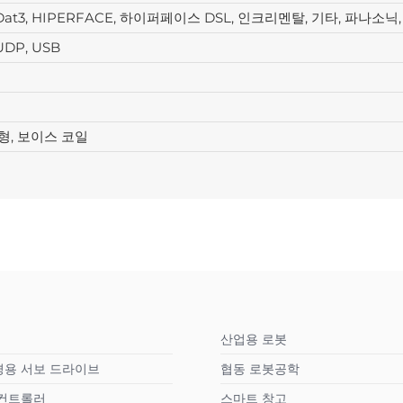
1, EnDat3, HIPERFACE, 하이퍼페이스 DSL, 인크리멘탈, 기타, 파나소닉
UDP, USB
선형, 보이스 코일
산업용 로봇
경용 서보 드라이브
협동 로봇공학
 컨트롤러
스마트 창고