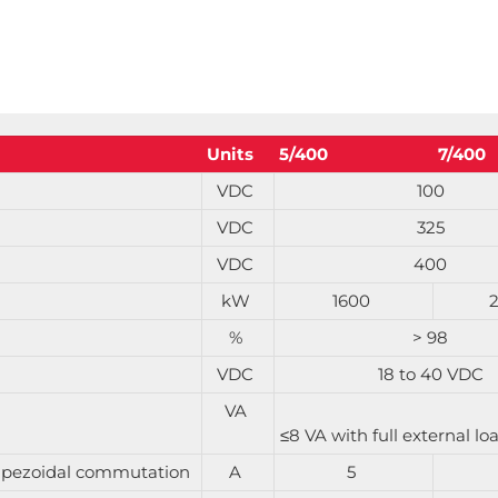
Units
5/400
7/400
VDC
100
VDC
325
VDC
400
kW
1600
%
> 98
VDC
18 to 40 VDC
VA
≤8 VA with full external lo
trapezoidal commutation
A
5