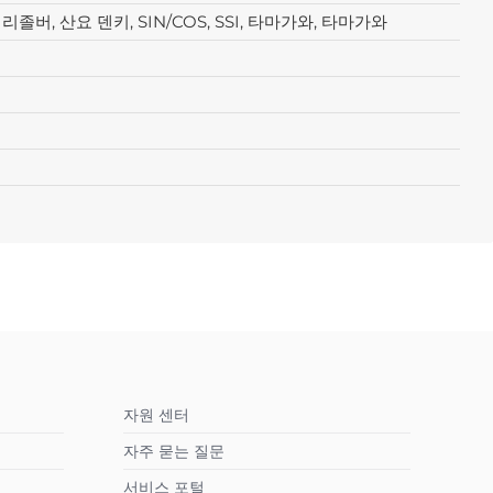
, 리졸버, 산요 덴키, SIN/COS, SSI, 타마가와, 타마가와
자원 센터
자주 묻는 질문
서비스 포털