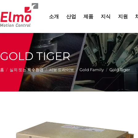
소개
산업
제품
지식
지원
GOLD TIGER
현재 위치:
홈
실외 또는
특수
환경
서보 드라이브
Gold Family
Gold Tiger