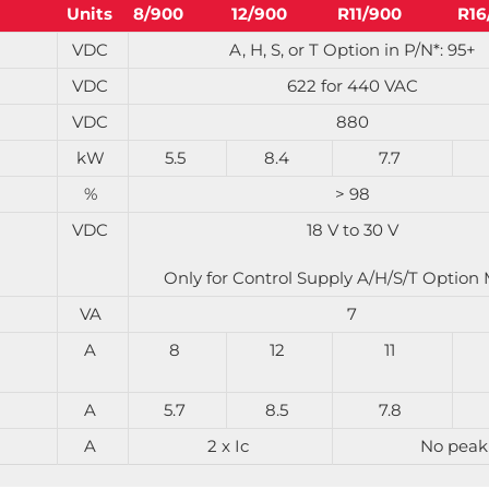
Units
8/900
12/900
R11/900
R16
VDC
A, H, S, or T Option in P/N*: 95+
VDC
622 for 440 VAC
VDC
880
kW
5.5
8.4
7.7
%
> 98
VDC
18 V to 30 V
Only for Control Supply A/H/S/T Option
VA
7
A
8
12
11
A
5.7
8.5
7.8
A
2 x Ic
No peak