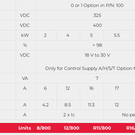
0 or 1 Option in P/N: 100
VDC
325
VDC
400
kW
2
4
5
5.5
%
> 98
VDC
18 V to 30 V
Only for Control Supply A/H/S/T Option
VA
7
A
6
12
16
17
A
4.2
8.5
11.3
12
A
2 x Ic
No p
Units
8/800
12/800
R11/800
R16