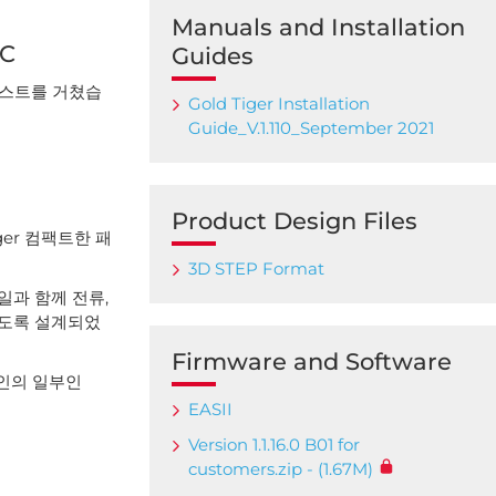
Manuals and Installation
DC
Guides
 테스트를 거쳤습
Gold Tiger Installation
Guide_V.1.110_September 2021
Product Design Files
er 컴팩트한 패
3D STEP Format
일과 함께 전류,
있도록 설계되었
Firmware and Software
라인의 일부인
EASII
Version 1.1.16.0 B01 for
customers.zip - (1.67M)