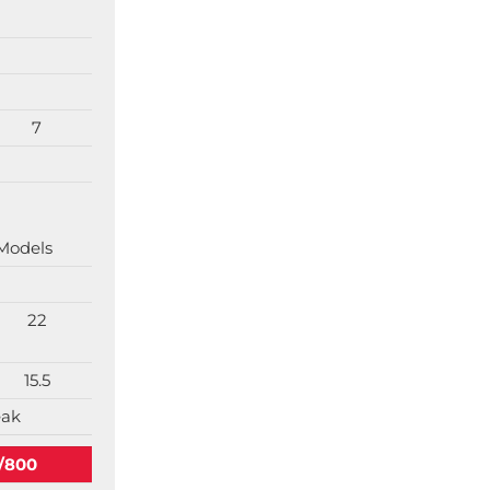
7
 Models
22
15.5
eak
/800