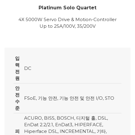
Platinum Solo Quartet
4X 5000W Servo Drive & Motion-Controller
Up to 25A/100V, 35/200V
입
력
DC
전
원
안
전
FSoE, 기능 안전, 기능 안전 및 안전 I/O, STO
수
준
ACURO, BISS, BOSCH, 디지털 홀, DSL,
EnDat 2.2/2.1, EnDat3, HIPERFACE,
피
Hiperface DSL, INCREMENTAL, 기타,