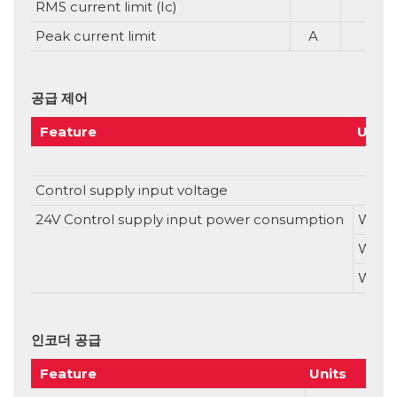
RMS current limit (Ic)
Peak current limit
A
공급 제어
Feature
Units
Control supply input voltage
24V Control supply input power consumption
Witho
With
With
인코더 공급
Feature
Units