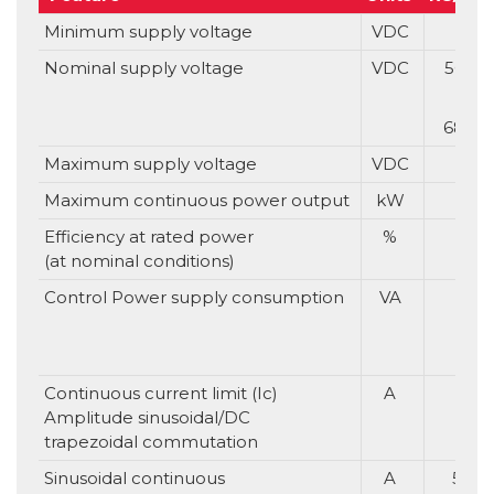
Minimum supply voltage
VDC
Nominal supply voltage
VDC
560 (
680 (
Maximum supply voltage
VDC
Maximum continuous power output
kW
5
Efficiency at rated power
%
(at nominal conditions)
Control Power supply consumption
VA
Continuous current limit (Ic)
A
8
Amplitude sinusoidal/DC
trapezoidal commutation
Sinusoidal continuous
A
5.6