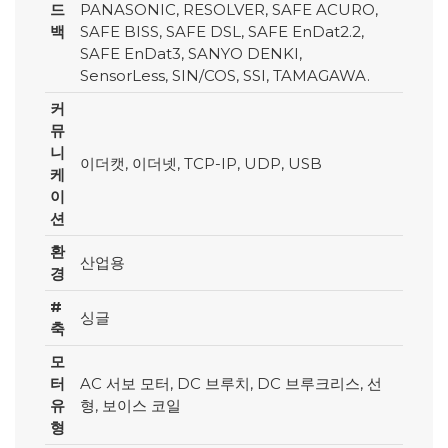
드
PANASONIC, RESOLVER, SAFE ACURO,
백
SAFE BISS, SAFE DSL, SAFE EnDat2.2,
SAFE EnDat3, SANYO DENKI,
SensorLess, SIN/COS, SSI, TAMAGAWA.
커
뮤
니
이더캣, 이더넷, TCP-IP, UDP, USB
케
이
션
환
산업용
경
#
싱글
축
모
터
AC 서보 모터, DC 브루치, DC 브루크리스, 선
유
형, 보이스 코일
형