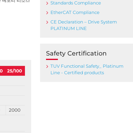
량 메모리 리소스
Standards Compliance
EtherCAT Compliance
CE Declaration – Drive System
PLATINUM LINE
Safety Certification
TUV Functional Safety_ Platinum
00
25/100
Line - Certified products
0
2000