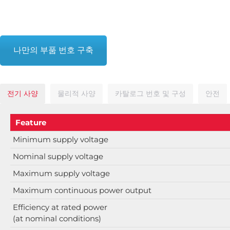
나만의 부품 번호 구축
전기 사양
물리적 사양
카탈로그 번호 및 구성
안전
Feature
Minimum supply voltage
Nominal supply voltage
Maximum supply voltage
Maximum continuous power output
Efficiency at rated power
(at nominal conditions)