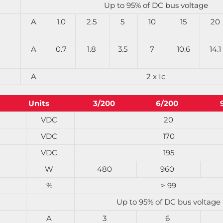
Up to 95% of DC bus voltage
A
1.0
2.5
5
10
15
20
A
0.7
1.8
3.5
7
10.6
14.1
A
2 x Ic
Units
3/200
6/200
VDC
20
VDC
170
VDC
195
W
480
960
%
> 99
Up to 95% of DC bus voltage
A
3
6