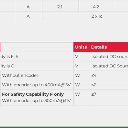
A
2.1
4.2
A
2 x Ic
Units
Details
y is F, S
V
Isolated DC sourc
ty is O
V
Isolated DC Sourc
Without encoder
W
≤4
With encoder up to 400mA@5V
W
≤6
For Safety Capability F only
W
≤7
With encoder up to 300mA@11V