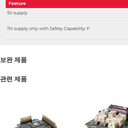
Feature
5V supply
11V supply only with Safety Capability: F
보완 제품
관련 제품