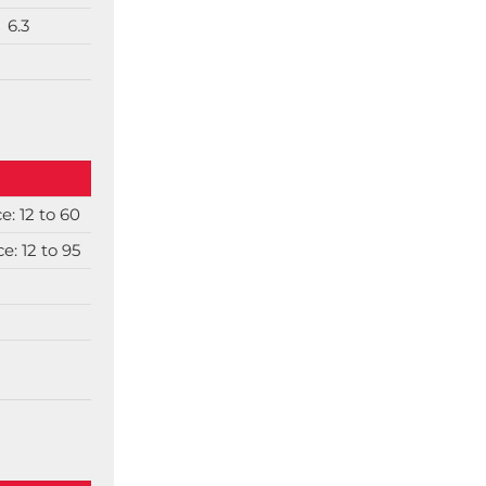
6.3
e: 12 to 60
e: 12 to 95