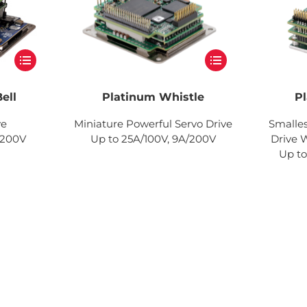
ell
Platinum Whistle
Pl
ve
Miniature Powerful Servo Drive
Smalles
/200V
Up to 25A/100V, 9A/200V
Drive 
Up to