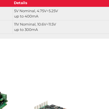
Details
5V Nominal, 4.75V÷5.25V
up to 400mA
11V Nominal, 10.6V÷11.5V
up to 300mA