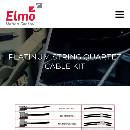
PLATINUM STRING QUARTET
CABLE KIT
현재 위치: