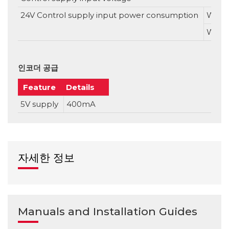
24V Control supply input power consumption
Witho
With
인코더 공급
Feature
Details
5V supply
400mA
자세한 정보
Manuals and Installation Guides