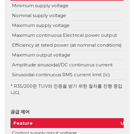
Minimum supply voltage
V
Nominal supply voltage
V
Maximum supply voltage
V
Maximum continuous Electrical power output
k
Efficiency at rated power (at nominal conditions)
Maximum output voltage
Amplitude sinusoidal/DC continuous current
Sinusoidal continuous RMS current limit (Ic)
* R35/200은 TUV의 인증을 받기 위한 절차를 진행 중입
니다.
공급 제어
Feature
Units
Control supply input voltage