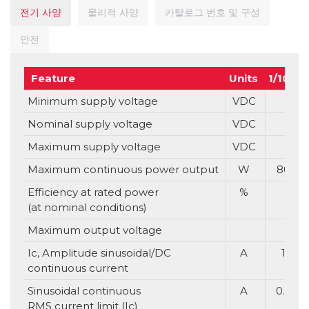
전기 사양
물리적 사양
카탈로그 번호 및 구성
안전
Feature
Units
1/100
Minimum supply voltage
VDC
Nominal supply voltage
VDC
Maximum supply voltage
VDC
Maximum continuous power output
W
80
Efficiency at rated power
%
(at nominal conditions)
Maximum output voltage
Ic, Amplitude sinusoidal/DC
A
1
continuous current
Sinusoidal continuous
A
0.7
RMS current limit (Ic)