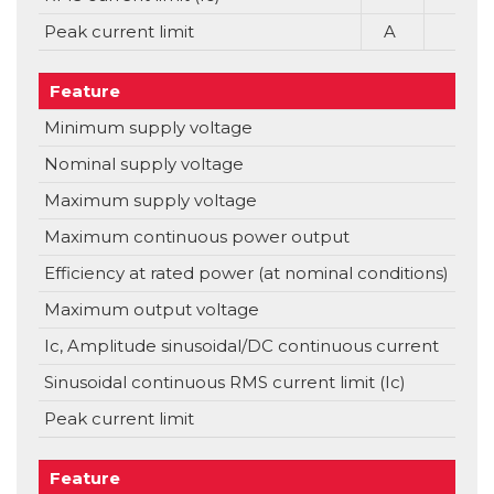
Peak current limit
A
Feature
Uni
Minimum supply voltage
V
Nominal supply voltage
V
Maximum supply voltage
V
Maximum continuous power output
Efficiency at rated power (at nominal conditions)
Maximum output voltage
Ic, Amplitude sinusoidal/DC continuous current
Sinusoidal continuous RMS current limit (Ic)
Peak current limit
Feature
Uni