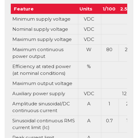
Feature
Units
1/100
2.5/100
Minimum supply voltage
VDC
Nominal supply voltage
VDC
Maximum supply voltage
VDC
Maximum continuous
W
80
200
power output
Efficiency at rated power
%
(at nominal conditions)
Maximum output voltage
Auxiliary power supply
VDC
12 – 9
Amplitude sinusoidal/DC
A
1
2.5
continuous current
Sinusoidal continuous RMS
A
0.7
1.8
current limit (Ic)
Peak current limit
A