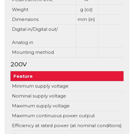
Weight
g (oz)
Dimensions
mm (in)
Digital in/Digital out/
Analog in
Mounting method
200V
Feature
Un
Minimum supply voltage
V
Nominal supply voltage
V
Maximum supply voltage
V
Maximum continuous power output
Efficiency at rated power (at nominal conditions)