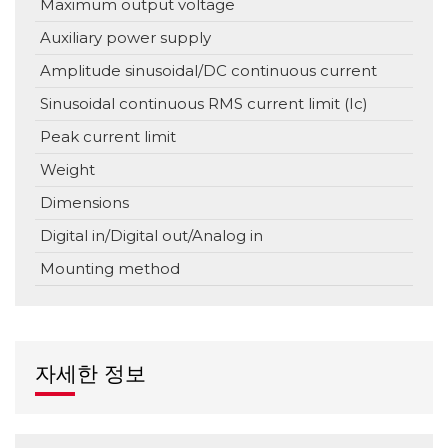
Maximum output voltage
Auxiliary power supply
V
Amplitude sinusoidal/DC continuous current
Sinusoidal continuous RMS current limit (Ic)
Peak current limit
Weight
g 
Dimensions
mm
Digital in/Digital out/Analog in
Mounting method
자세한 정보