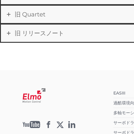
旧 Quartet
旧 リリースノート
EASIII
過酷環境
多軸モー
サーボドライ
サーボドラ