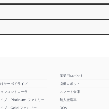
産業用ロボット
向けサーボドライブ
協働ロボット
ションコントローラ
スマート倉庫
ブ Platinum ファミリー
無人搬送車
イブ Gold ファミリー
ROV