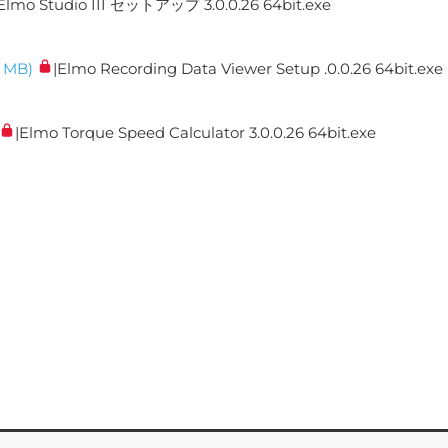
|Elmo Studio III セットアップ 3.0.0.26 64bit.exe
9 MB)
|Elmo Recording Data Viewer Setup .0.0.26 64bit.exe
|Elmo Torque Speed Calculator 3.0.0.26 64bit.exe