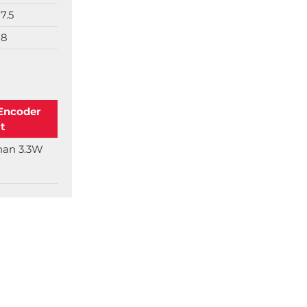
7.5
8
Encoder
t
han 3.3W