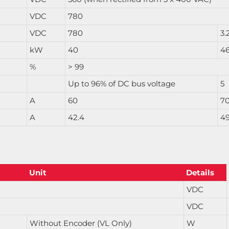
VDC
780
VDC
780
3.
kW
40
4
%
> 99
Up to 96% of DC bus voltage
5
A
60
7
A
42.4
49
Unit
Details
VDC
VDC
Without Encoder (VL Only)
W