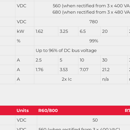
VDC
560 (when rectified from 3 x 400 VA
680 (when rectified from 3 x 480 V
VDC
780
kW
1.62
3.25
6.5
20
%
99%
Up to 96% of DC bus voltage
A
2.5
5
10
30
A
1.76
3.53
7.07
21.2
A
2x Ic
n/a
Units
R60/800
R
VDC
50
VDC
560 (when rectified from 3 x 400 VAC)