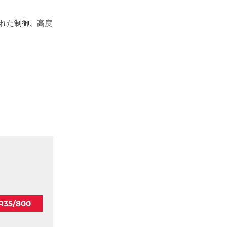
優れた制御、高度
R35/800