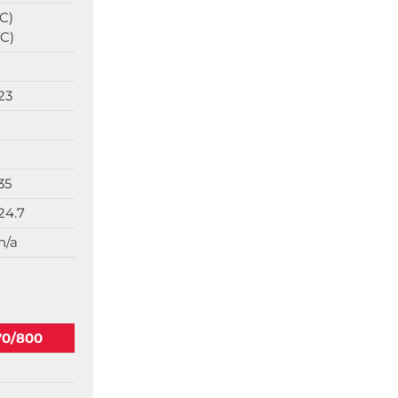
C)
AC)
23
35
24.7
n/a
70/800