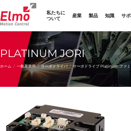
私たちに
産業
製品
知識
サポ
ついて
PLATINUM JORI
現在の位置:
ホーム
一般産業用
サーボドライバ
サーボドライブ Platinum ファ