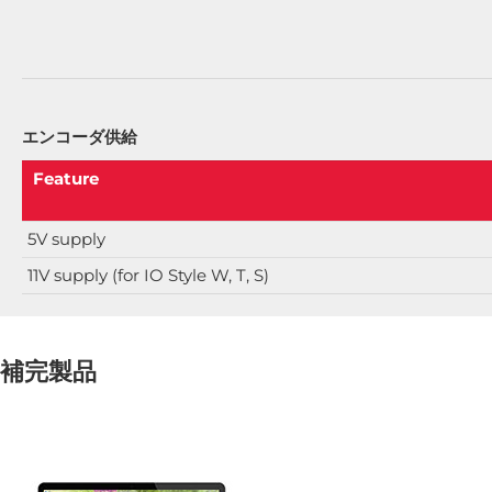
エンコーダ供給
Feature
5V supply
11V supply (for IO Style W, T, S)
補完製品