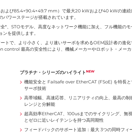
3 mmおよび85.4×90.4×49.7 mm）で最大20 kWおよび40 kW
スのパワーステージが搭載されています。
全*、STOモデル、高度なネットワーク機能に加え、フル機能のモ
ョンを提供します。
ートで、より小さく、より速いサーボを求めるOEM設計者の進化
 control 最高の安全性により、機械メーカーやロボット・メー
NEW
プラチナ・シリーズのハイライト
機能安全と Failsafe over EtherCAT (FSoE) 
サーボ技術
高帯域幅、高速応答、リニアリティの向上、最高の制
レンジと分解能
超高効率EtherCAT、100usまでのサイクリング、
とゼロに近いレイテンシを持つ高同期性
フィードバックのサポート追加：最大 3つの同時フィ