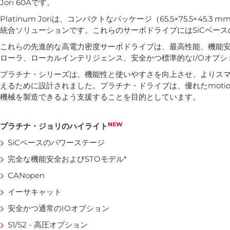
Jori 60Aです。
Platinum Joriは、コンパクトなパッケージ（65.5×75.5×45.
統合ソリューションです。これらのサーボドライブにはSiCベー
これらの先進的な高電力密度サーボドライブは、最高性能、機能安
ローラ、ローカルインテリジェンス、安全かつ標準的なI/Oオプシ
プラチナ・シリーズは、機能性と使いやすさを向上させ、よりスマ
えるために設計されました。プラチナ・ドライブは、優れたmotion
機械を製造できるよう支援することを目的としています。
NEW
プラチナ・ジョリのハイライト
SiCベースのパワーステージ
完全な機能安全およびSTOモデル*
CANopen
イーサキャット
安全かつ通常のIOオプション
S1/S2 - 高圧オプション