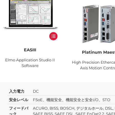
EASIII
Platinum Maes
Elmo Application Studio II
High Precision Etherca
Software
Axis Motion Contro
入力電力
DC
安全レベル
FSoE、機能安全、機能安全と安全I/O、STO
フィードバ
ACURO, BISS, BOSCH, デジタルホール, DSL, En
ック
SAFE BISS, SAFE DSL, SAFE EnDat2.2, SA