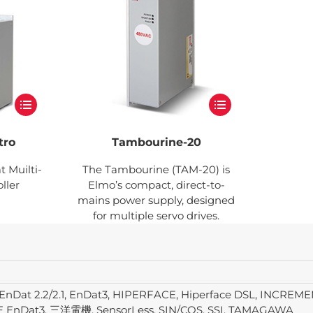
tro
Tambourine-20
t Muilti-
The Tambourine (TAM-20) is
ller
Elmo’s compact, direct-to-
mains power supply, designed
for multiple servo drives.
Dat 2.2/2.1, EnDat3, HIPERFACE, Hiperface DSL, INCRE
FE EnDat3, 三洋電機, SensorLess, SIN/COS, SSI, TAMAGAWA